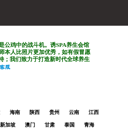
是公鸡中的战斗机。诱SPA养生会馆
师本人比照片更加优秀，如有假冒愿
特；我们致力于打造新
时代全球养生
建
海南
陕西
贵州
云南
江西
新加坡
澳门
甘肃
泰国
青海