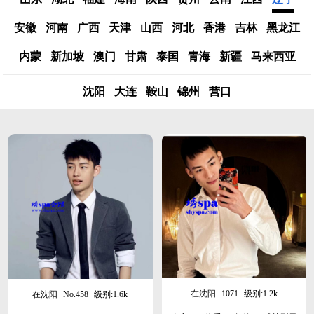
安徽
河南
广西
天津
山西
河北
香港
吉林
黑龙江
内蒙
新加坡
澳门
甘肃
泰国
青海
新疆
马来西亚
沈阳
大连
鞍山
锦州
营口
在沈阳
1071
级别:1.2k
在沈阳
No.458
级别:1.6k