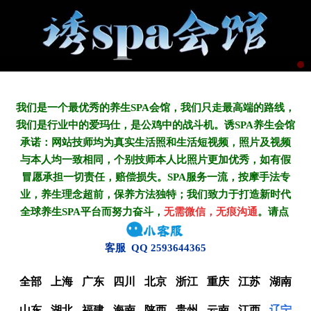
我们是一个最优秀的养生SPA会馆，我们只走最高端的路线，
我们是行业中的爱玛仕，是公鸡中的战斗机。诱SPA养生会馆
承诺：网站技师均为真实生活照和生活短视频，照片及视频
与本人均一致相同，个别技师本人比照片更加优秀，如有假
冒愿承担一切责任，赔偿损失。SPA服务一流，按摩手法专
业，养生理念超前，保养方法独特；我们致力于打造新
时代
全球养生SPA平台而努力奋斗，
无需微信，无痕沟通
。请点
客服 QQ 2593644365
全部
上海
广东
四川
北京
浙江
重庆
江苏
湖南
山东
湖北
福建
海南
陕西
贵州
云南
江西
辽宁