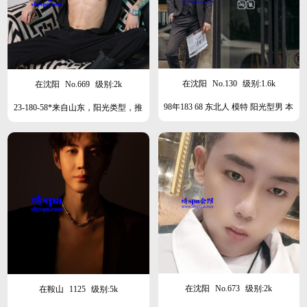
在沈阳
No.130
级别:1.6k
在沈阳
No.669
级别:2k
98年183 68 东北人 模特 阳光型男 本
23-180-58*来自山东，阳光类型，推
月广东，下月待定
特博主。身材高瘦。薄肌男孩
在沈阳
No.673
级别:2k
在鞍山
1125
级别:5k