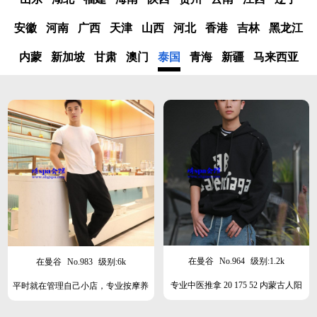
安徽
河南
广西
天津
山西
河北
香港
吉林
黑龙江
内蒙
新加坡
甘肃
澳门
泰国
青海
新疆
马来西亚
在曼谷
No.964
级别:1.2k
在曼谷
No.983
级别:6k
专业中医推拿 20 175 52 内蒙古人阳
平时就在管理自己小店，专业按摩养
光大男孩 国家二级运动员 在深圳
生spa 00年 177 70江苏人，阳光运动