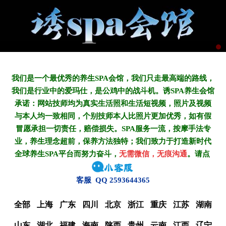
我们是一个最优秀的养生SPA会馆，我们只走最高端的路线，
我们是行业中的爱玛仕，是公鸡中的战斗机。诱SPA养生会馆
承诺：网站技师均为真实生活照和生活短视频，照片及视频
与本人均一致相同，个别技师本人比照片更加优秀，如有假
冒愿承担一切责任，赔偿损失。SPA服务一流，按摩手法专
业，养生理念超前，保养方法独特；我们致力于打造新
时代
全球养生SPA平台而努力奋斗，
无需微信，无痕沟通
。请点
客服 QQ 2593644365
全部
上海
广东
四川
北京
浙江
重庆
江苏
湖南
山东
湖北
福建
海南
陕西
贵州
云南
江西
辽宁