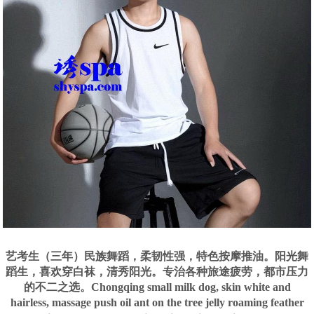
艺考生（三年）民族舞蹈，柔韧性强，特色按摩推油。阳光舞
蹈生，喜欢穿白袜，清秀阳光。专治各种旅途疲劳，都市压力
的不二之选。Chongqing small milk dog, skin white and
hairless, massage push oil ant on the tree jelly roaming feather